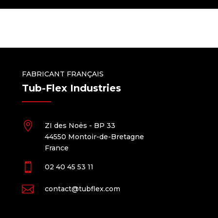
FABRICANT FRANÇAIS
Tub-Flex Industries

ZI des Noës - BP 33
44550 Montoir-de-Bretagne
France

02 40 45 53 11

contact@tubflex.com