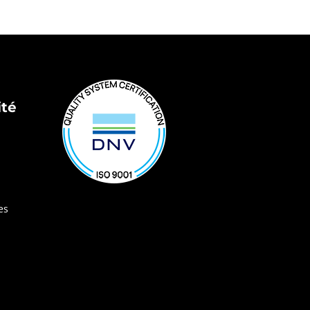
ité
es