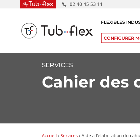
02 40 45 53 11
FLEXIBLES INDU
CONFIGURER M
SERVICES
Cahier des 
Accueil
›
Services
›
Aide à l’élaboration du cah