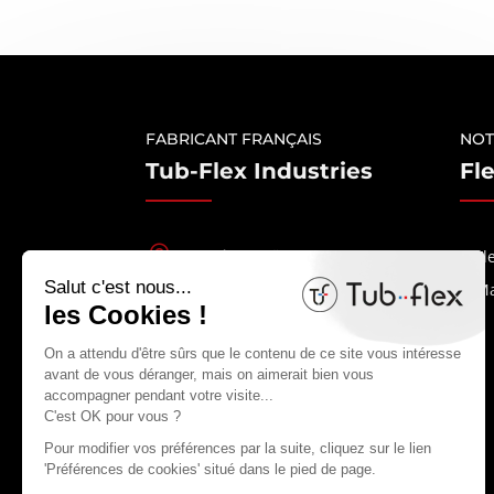
FABRICANT FRANÇAIS
NOT
Tub-Flex Industries
Fl

ZI des Noës - BP 33
Fl
44550 Montoir-de-
Ma
Bretagne
France

02 40 45 53 11

contact@tubflex.com