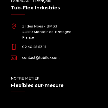
FABRICANT FRANÇAIS
Tub-Flex Industries

ZI des Noës - BP 33
44550 Montoir-de-Bretagne
France

02 40 45 53 11

contact@tubflex.com
NOTRE MÉTIER
Flexibles sur-mesure