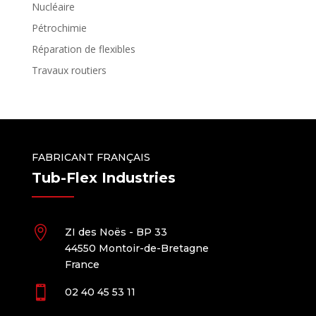
Nucléaire
Pétrochimie
Réparation de flexibles
Travaux routiers
FABRICANT FRANÇAIS
Tub-Flex Industries

ZI des Noës - BP 33
44550 Montoir-de-Bretagne
France

02 40 45 53 11