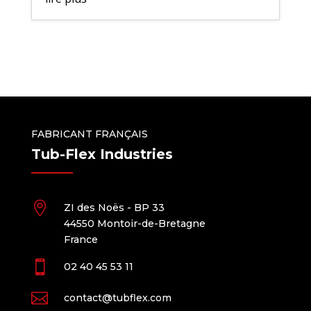
FABRICANT FRANÇAIS
Tub-Flex Industries

ZI des Noës - BP 33
44550 Montoir-de-Bretagne
France

02 40 45 53 11

contact@tubflex.com